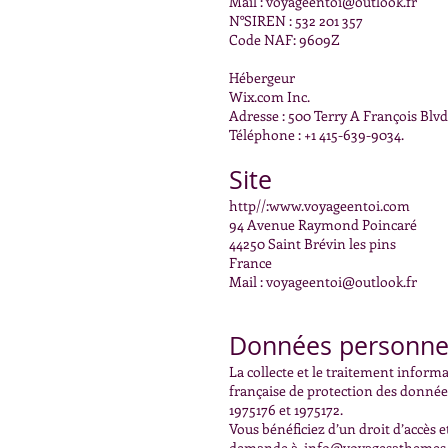
Mail :
voyageentoi@outlook.fr
N°SIREN : 532 201 357
Code NAF: 9609Z
Hébergeur
Wix.com Inc.
Adresse : 500 Terry A François Blv
Téléphone : +1 415-639-9034.
Site
http//:
www.voyageentoi.com
94 Avenue Raymond Poincaré
44250 Saint Brévin les pins
France
Mail :
voyageentoi@outlook.fr
Données personne
La collecte et le traitement informa
française de protection des donnée
1975176 et 1975172.
Vous bénéficiez d’un droit d’accès 
demande à
info@voyagesathemes