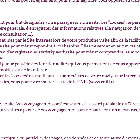
nt pour but de signaler votre passage sur notre site. Ces "cookies" ne per
 générale, d’enregistrer des informations relatives à la navigation de v
de consultation…).
 lues par le Site Internet lors de votre prochaine visite afin de la facil
 site pour mieux répondre à vos besoins. Elles ne seront en aucun cas céd
n d'enregistrer les statistiques du site pour mieux comprendre les mode
ue.
gateur possède des fonctionnalités qui vous permettent de vous opposer 
ookies, ou de les effacer.
r les "cookies" en modifiant les paramètres de votre navigateur Internet
kies, vous pouvez consulter le site de la CNIL (
www.cnil.fr
).
 le site "
www.voyageentoi.com
" est soumis à l'accord préalable du Direct
utres sites à partir de
www.voyageentoi.com
ne sauraient, en aucun cas, 
intégrale ou partielle, des pages, des données et de toute autre élément c