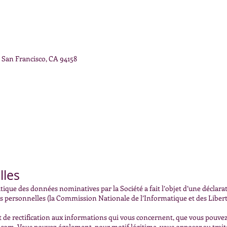
d San Francisco, CA 94158
lles
tique des données nominatives par la Société a fait l’objet d’une déclarat
s personnelles (la Commission Nationale de l’Informatique et des Libert
et de rectification aux informations qui vous concernent, que vous pouv
.com
. Vous pouvez également, pour motif légitime, vous opposer au tra