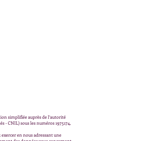
ion simplifiée auprès de l’autorité
és - CNIL) sous les numéros 1975174,
ez exercer en nous adressant une
itement des données vous concernant.