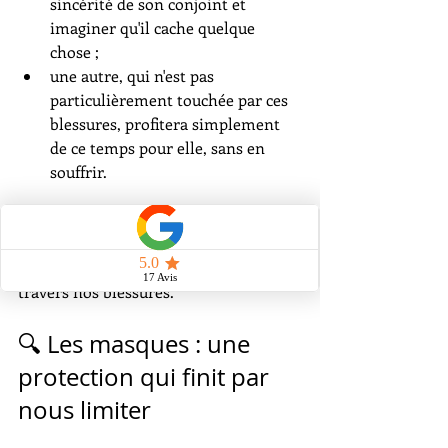
sincérité de son conjoint et 
imaginer qu'il cache quelque 
chose ;
une autre, qui n'est pas 
particulièrement touchée par ces 
blessures, profitera simplement 
de ce temps pour elle, sans en 
souffrir.
Ce n'est donc pas l'événement lui-
même qui crée la souffrance, mais la 
manière dont il est interprété à 
travers nos blessures.
🔍 Les masques : une 
protection qui finit par 
nous limiter